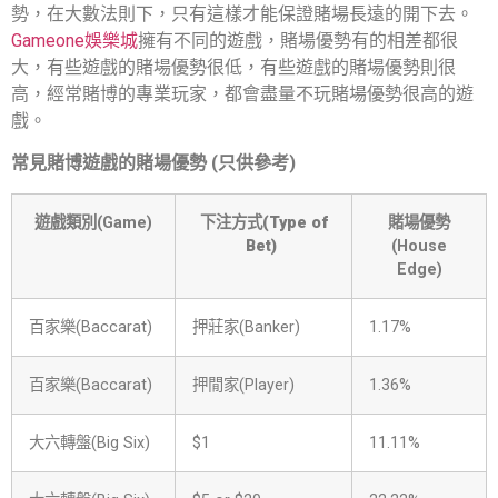
勢，在大數法則下，只有這樣才能保證賭場長遠的開下去。
Gameone娛樂城
擁有不同的遊戲，賭場優勢有的相差都很
大，有些遊戲的賭場優勢很低，有些遊戲的賭場優勢則很
高，經常賭博的專業玩家，都會盡量不玩賭場優勢很高的遊
戲。
常見賭博遊戲的賭場優勢 (只供參考)
遊戲類別(Game)
下注方式
(Type of
賭場優勢
Bet)
(House
Edge)
百家樂(Baccarat)
押莊家(Banker)
1.17%
百家樂(Baccarat)
押閒家(Player)
1.36%
大六轉盤(Big Six)
$1
11.11%