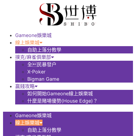
Gameone娛樂城
線上娛樂城
自助上落分教學
撲克/麻雀俱樂部
全民暴發户
X-Poker
Bigman Game
贏錢攻略
如何開始Gameone線上娛樂城
什麼是賭場優勢(House Edge)？
Gameone娛樂城
線上娛樂城
自助上落分教學