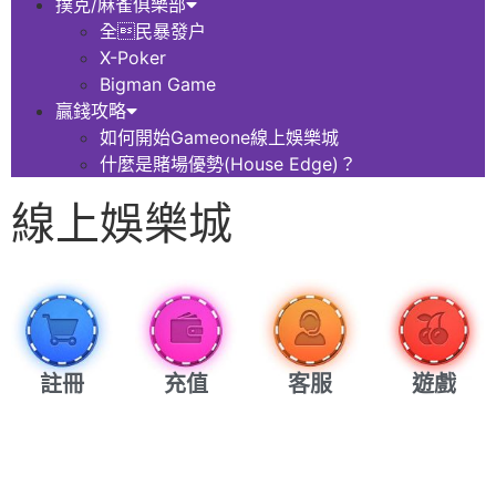
撲克/麻雀俱樂部
全民暴發户
X-Poker
Bigman Game
贏錢攻略
如何開始Gameone線上娛樂城
什麼是賭場優勢(House Edge)？
線上娛樂城
註冊
充值
客服
遊戲